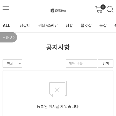
0
ALL
닭갈비
찜닭/쪼림닭
닭발
쫄깃살
목살
MENU
공지사항
검색
등록된 게시글이 없습니다.