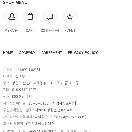
SHOP MENU
MYPAGE
CART
CS CENTER
EVENT
HOME
COMPANY
AGREEMENT
PRIVACY POLICY
회사명 :
(주)도연에프앤비
대표자 :
김이종
주소 :
강원도 춘천시 퇴계농공로 108(퇴계동) 비-1동
전화 :
010-9862-0237
팩스 :
033-261-0240
사업자등록번호 :
287-87-01534
[사업자정보확인]
통신판매업신고번호 :
제2020-강원춘천-0714호
개인정보보호책임자 :
김이종 (
darkfb8574@naver.com
)
호스팅 제공자 :
(주)가비아씨엔에스
COPYRIGHT (c)
(주)도연에프앤비
ALL RIGHTS RESERVED.