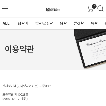
0
ALL
닭갈비
찜닭/쪼림닭
닭발
쫄깃살
목살
이용약관
전자상거래(인터넷사이버몰) 표준약관
표준약관 제10023호
(2010. 12. 17. 개정)