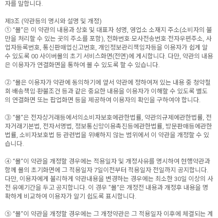
자를 말합니다.
제3조 (약관등의 명시와 설명 및 개정)
① “몰”은 이 약관의 내용과 상호 및 대표자 성명, 영업소 소재지 주소(소비자의 불
만을 처리할 수 있는 곳의 주소를 포함), 전화번호·모사전송번호·전자우편주소, 사
업자등록번호, 통신판매업신고번호, 개인정보관리책임자등을 이용자가 쉽게 알
수 있도록 00 사이버몰의 초기 서비스화면(전면)에 게시합니다. 다만, 약관의 내용
은 이용자가 연결화면을 통하여 볼 수 있도록 할 수 있습니다.
② “몰은 이용자가 약관에 동의하기에 앞서 약관에 정하여져 있는 내용 중 청약철
회·배송책임·환불조건 등과 같은 중요한 내용을 이용자가 이해할 수 있도록 별도
의 연결화면 또는 팝업화면 등을 제공하여 이용자의 확인을 구하여야 합니다.
③ “몰”은 전자상거래등에서의소비자보호에관한법률, 약관의규제에관한법률, 전
자거래기본법, 전자서명법, 정보통신망이용촉진등에관한법률, 방문판매등에관한
법률, 소비자보호법 등 관련법을 위배하지 않는 범위에서 이 약관을 개정할 수 있
습니다.
④ “몰”이 약관을 개정할 경우에는 적용일자 및 개정사유를 명시하여 현행약관과
함께 몰의 초기화면에 그 적용일자 7일이전부터 적용일자 전일까지 공지합니다.
다만, 이용자에게 불리하게 약관내용을 변경하는 경우에는 최소한 30일 이상의 사
전 유예기간을 두고 공지합니다. 이 경우 "몰“은 개정전 내용과 개정후 내용을 명
확하게 비교하여 이용자가 알기 쉽도록 표시합니다.
⑤ “몰”이 약관을 개정할 경우에는 그 개정약관은 그 적용일자 이후에 체결되는 계