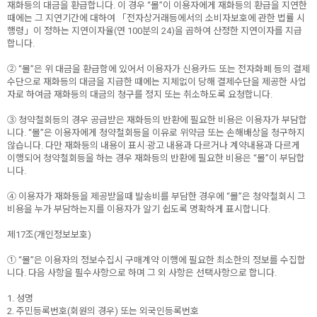
재화등의 대금을 환급합니다. 이 경우 “몰”이 이용자에게 재화등의 환급을 지연한
때에는 그 지연기간에 대하여 「전자상거래등에서의 소비자보호에 관한 법률 시
행령」이 정하는 지연이자율(연 100분의 24)을 곱하여 산정한 지연이자를 지급
합니다.
② “몰”은 위 대금을 환급함에 있어서 이용자가 신용카드 또는 전자화폐 등의 결제
수단으로 재화등의 대금을 지급한 때에는 지체없이 당해 결제수단을 제공한 사업
자로 하여금 재화등의 대금의 청구를 정지 또는 취소하도록 요청합니다.
③ 청약철회등의 경우 공급받은 재화등의 반환에 필요한 비용은 이용자가 부담합
니다. “몰”은 이용자에게 청약철회등을 이유로 위약금 또는 손해배상을 청구하지
않습니다. 다만 재화등의 내용이 표시·광고 내용과 다르거나 계약내용과 다르게
이행되어 청약철회등을 하는 경우 재화등의 반환에 필요한 비용은 “몰”이 부담합
니다.
④ 이용자가 재화등을 제공받을때 발송비를 부담한 경우에 “몰”은 청약철회시 그
비용을 누가 부담하는지를 이용자가 알기 쉽도록 명확하게 표시합니다.
제17조(개인정보보호)
① “몰”은 이용자의 정보수집시 구매계약 이행에 필요한 최소한의 정보를 수집합
니다. 다음 사항을 필수사항으로 하며 그 외 사항은 선택사항으로 합니다.
1. 성명
2. 주민등록번호(회원의 경우) 또는 외국인등록번호