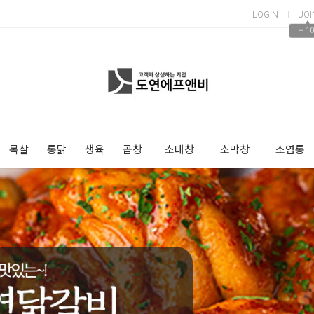
LOGIN
JOI
▲
+ 10
목살
통닭
생육
곱창
소대창
소막창
소염통