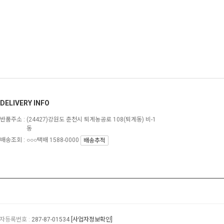
DELIVERY INFO
반품주소 :
(24427)강원도 춘천시 퇴계농공로 108(퇴계동) 비-1
동
배송조회 : ○○○택배 1588-0000
배송추적
자등록번호 :
287-87-01534
[사업자정보확인]