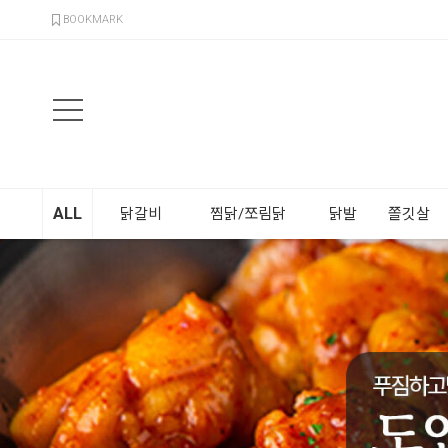
검색
BOOKMARK
ALL
닭갈비
찜닭/쪼림닭
닭발
쫄깃살