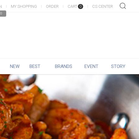
N
MY SHOPPING
ORDER
CART
CS CENTER
0
0
NEW
BEST
BRANDS
EVENT
STORY