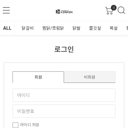
0
ALL
닭갈비
찜닭/쪼림닭
닭발
쫄깃살
목살
로그인
회원
비회원
아이디 저장