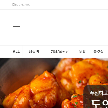
검색
BOOKMARK
ALL
닭갈비
찜닭/쪼림닭
닭발
쫄깃살