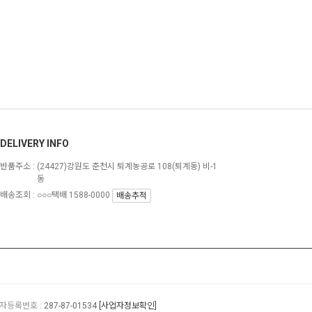
DELIVERY INFO
반품주소 :
(24427)강원도 춘천시 퇴계농공로 108(퇴계동) 비-1
동
배송조회 : ○○○택배 1588-0000
배송추적
자등록번호 :
287-87-01534
[사업자정보확인]