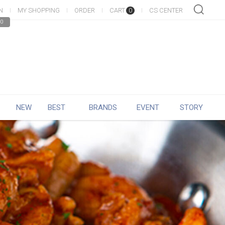
N
MY SHOPPING
ORDER
CART
CS CENTER
0
0
NEW
BEST
BRANDS
EVENT
STORY