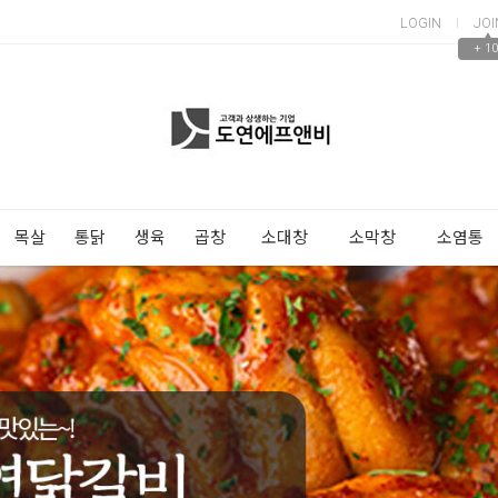
LOGIN
JOI
▲
+ 10
목살
통닭
생육
곱창
소대창
소막창
소염통